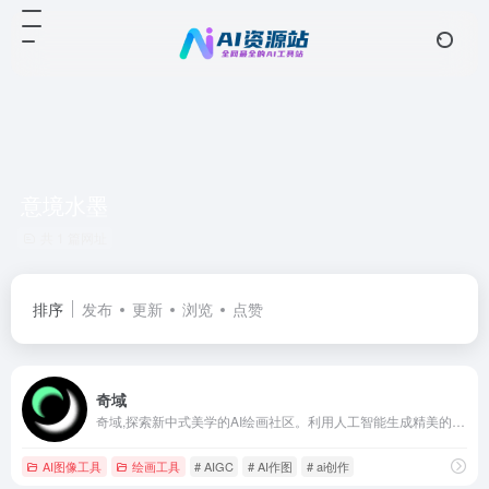
意境水墨
共 1 篇网址
排序
发布
更新
浏览
点赞
奇域
奇域,探索新中式美学的AI绘画社区。利用人工智能生成精美的画作,展现东方美学的魅力。无论是艺术爱好者还是专业艺术设计师,都可以在奇域找到灵感。加入奇域,一起探索现代科技与中式审美的完美结合。
AI图像工具
绘画工具
# AIGC
# AI作图
# ai创作