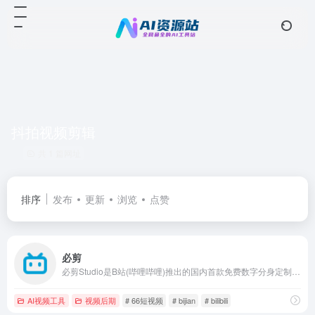
抖拍视频剪辑
共 1 篇网址
排序
发布
更新
浏览
点赞
必剪
必剪Studio是B站(哔哩哔哩)推出的国内首款免费数字分身定制工具，利用先进的A!技术，允许用户上传个人视频和语音数据，生成高度仿真的数字分身模型，实现逼真的出镜效果，帮助视频和音频创作者提升创作效率。此外，必剪Studio还提供音色定制功能，用户提交音频后，系统能生成个性化的音色模型，输入文字即可生成语音，简化创作流程。该工具旨在推动A!技术在视频创作领域的应用，同时确保用户数据的安全与私密。
AI视频工具
视频后期
# 66短视频
# bijian
# bilibili