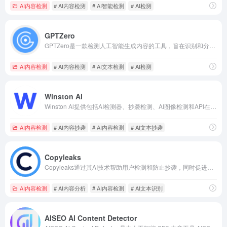
AI内容检测
# AI内容检测
# AI智能检测
# AI检测
GPTZero
GPTZero是一款检测人工智能生成内容的工具，旨在识别和分析输入的文本是否是由AI创建的，区分人类创作和人工智能生成的内容。该工具支持句子、段落和文档级别的AI内容检测，由普林斯顿大学的EdawardTian开发并于2023年1月上线，以回应业界对A!生成内容原创度和抄袭的担忧，一经上线便获得了各大媒体如纽约时报、华盛顿时报、福布斯、连线杂志等的关注和报道。GPTZero 累计已为全球超过 250 万用户提供服务，并与 100 多个教育、招聘、出版、法律等领域的组织合作。
AI内容检测
# AI内容检测
# AI文本检测
# AI检测
Winston Al
Winston Al提供包括AI检测器、抄袭检测、AI图像检测和API在内的完整产品套件，旨在维护内容的原创性。
AI内容检测
# AI内容抄袭
# AI内容检测
# AI文本抄袭
Copyleaks
Copyleaks通过其AI技术帮助用户检测和防止抄袭，同时促进原创内容的创作。它的服务不仅限于学术领域，还扩展到了社交媒体营销等更广泛的应用场景。Copyleaks提供的API和LMS集成使得组织能够根据自己的需求定制内容检测和保护策略。
AI内容检测
# AI内容分析
# AI内容检测
# AI文本识别
AISEO Al Content Detector