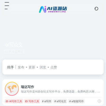
ai写论文
共 4 篇网址
排序
发布
更新
浏览
点赞
瑞达写作
瑞达写作是AI原创论文写作平台，免费选题，免费构思大纲，5分钟生成3万字初稿，提供开题报告、任务书、文献综述、调查问卷、数据分析、可视化图表等，40篇真实中英文知网参考文献！如果你还在为写论文而烦恼的话，就快来试试吧。
AI写作工具
写作工具
# ai写作
# ai写论文
# ai智能写作