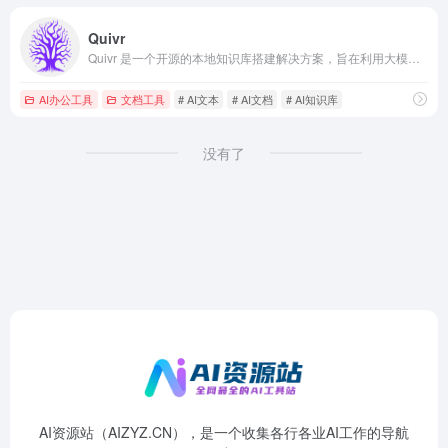
Quivr
Quivr 是一个开源的本地知识库搭建解决方案，旨在利用大模型和生成式AI帮助用户存储和检索非结构化信息，构建用户知识的"第二大脑”。该工具允许用户上传各种类型的文件，如文本、Markdown、PDF、音频和视频，并将这些文件向量化后存储在云端。用户可以通过自然语言对话的方式向 Quir 提问，以获取与上传文件相关的信息。
AI办公工具
文档工具
# AI文本
# AI文档
# AI知识库
没有了
AI资源站（AIZYZ.CN），是一个收集各行各业AI工作的导航