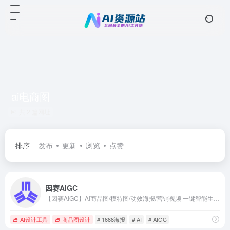
ai电商图
共 2 篇网址
排序
发布
更新
浏览
点赞
因赛AIGC
【因赛AIGC】AI商品图/模特图/动效海报/营销视频 一键智能生成，操作简便无需咒语新手即用，实现批量生成高质量营销素材。现在0成本免费体验，省时省力又省钱！
AI设计工具
商品图设计
# 1688海报
# AI
# AIGC