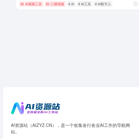
AI视频工具
口播视频
# AI
# AI工具
# AI数字人
AI资源站（AIZYZ.CN），是一个收集各行各业AI工作的导航网
站。