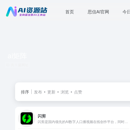
首页
思信AI官网
今
ai矩阵
共 1 篇网址
排序
发布
更新
浏览
点赞
闪剪
闪剪是国内领先的AI数字人口播视频在线创作平台，同时拥有移动端APP版本，平台有丰富的数字人视频模板，你只需输入关键词，AI自动创作文案一键生成数字人视频，还可在线定制专属数字人形象及声音；内含200+国际化数字人模特、24+国家AI配音、AI文案创作、智能成片、照片数字人、直播快剪、视频订阅号等功能，让企业团队轻松实现矩阵营销引流，降本增效。