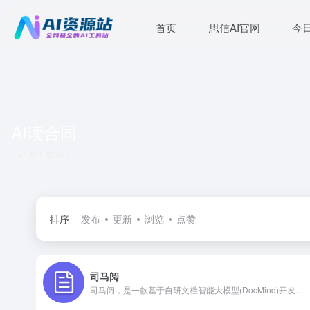
首页
思信AI官网
今
AI读合同
共 1 篇网址
排序
发布
更新
浏览
点赞
司马阅
司马阅，是一款基于自研文档智能大模型(DocMind)开发的AI文档阅读分析产品，通过聊天互动形式，精准地从复杂文档提取并分析信息，极大节省文档阅读和检索时间及便捷获取创新灵感，高效应用于工作、学习场景，如读行业市场报告、产品手册、法律文档、论文文献、电子书等。