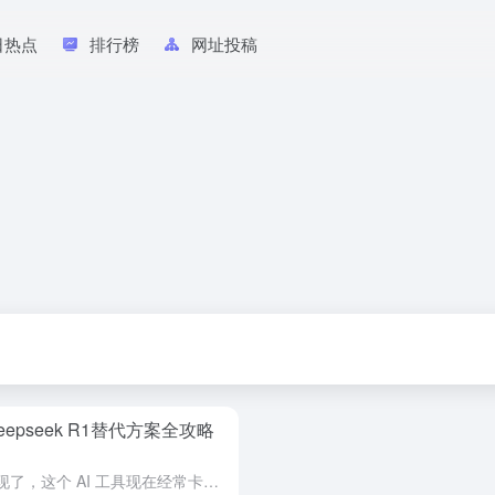
日热点
排行榜
网址投稿
eepseek R1替代方案全攻略
最近用DeepSeek的朋友应该都发现了，这个 AI 工具现在经常卡得没法用，自从春节期间爆火以来，deepseek老是出现服务器繁忙，截止目前官方也一直没有完全解决这个问题，这对于日常需要使用AI的...