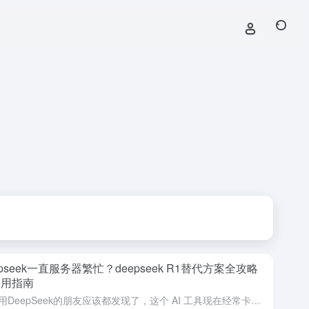
epseek一直服务器繁忙？deepseek R1替代方案全攻略
使用指南
最近用DeepSeek的朋友应该都发现了，这个 AI 工具现在经常卡得没法用，自从春节期间爆火以来，deepseek老是出现服务器繁忙，截止目前官方也一直没有完全解决这个问题，这对于日常需要使用AI的...