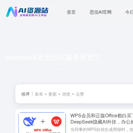
首页
思信AI官网
今
deepseek老是出现服务器繁忙
共 2 篇文章
排序
发布
更新
浏览
点赞
WPS会员和正版Office都
DeepSeek隐藏AI外挂，办