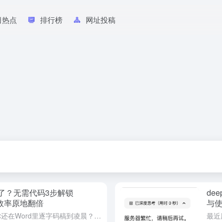
日热点
排行榜
网址投稿
白买了？无需代码3步解锁
de
公效率原地翻倍
与
当同事的WPS自动生成周报时，你还在Word里逐字码稿到凌晨？ 当竞品员工用AI公式秒杀Excel时，你连VBA都要百度？ 这届打工人正在经历最残酷的办公分层： 用WPS的嘲笑Office党人肉加班，...