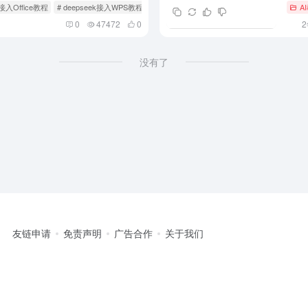
k接入Office教程
# deepseek接入WPS教程
A
0
47472
0
没有了
友链申请
免责声明
广告合作
关于我们