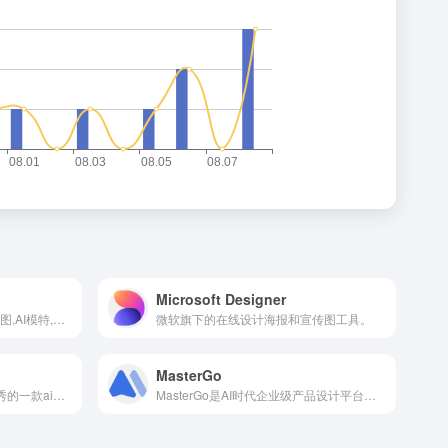
Microsoft Designer
千鹿AI提供AI生图,AI抠图,AI扩图,AI模特,AI商品图,模型训练等图像处理功能。每日免费生成300张图,服务跨境电商主图、AI商拍、素材管理、小红书种草文案等场景,实现一键换装,一键去水印,一键消除,一键高清修复。
微软旗下的在线设计海报和宣传图工具。
MasterGo
AI智能小秘是国产ai产品中优秀的一款ai网站，拥有海量图库，不仅有ai生成电商产品，还有图片无损放大高清，线稿绘画，线稿上色，以及智能图生图，还有智能的ai人脸融合功能。
MasterGo是AI时代企业级产品设计平台，贯穿产品设计研发的全链条在线协作工具,是可协作的在线sketch、国内版figma，提供在线产品设计、原型图制作设计、网页开发设计、产品交互设计、UI和UX设计工具等功能,支持多人实时协作,可快速搭建设计系统,为产品设计师、交互设计师、工程师以及产品经理提供更简单灵活的工作模式。