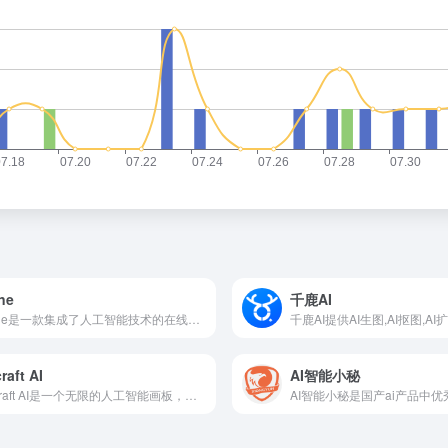
ne
千鹿AI
Dzine是一款集成了人工智能技术的在线图像编辑和设计创作平台，提供了包括A|照片滤镜、图像合并、生成填充、对象移除、背景去除以及文本效果和Logo制作等系列工具，旨在简化和增强创意设计流程，使用户能够轻松实现复杂的图像编辑和设计任务。
raft AI
AI智能小秘
Recraft AI是一个无限的人工智能画板，用户可以使用其生成和编辑矢量艺术画、图标、3D图像和插画等资源，提供多种样式的可选风格，适合网站、印刷品和网络营销等设计用途。Rrecraft 对所有用户都是免费的，并允许对生成的图像进行商业使用。