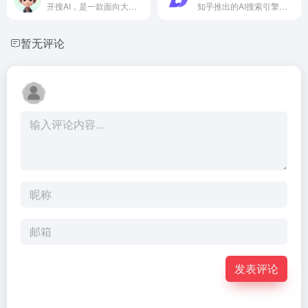
开搜AI，是一款面向大众的、直达答案的AI搜索引擎，不仅为用户问题提供直接、精准的答案，还能自动总结重点、生成大纲、思维导图并下载，为您从上亿文献资料中筛选有用信息，提升您信息获取效率的同时，更能享受到快速、无广告的高品质搜索服务。
知乎推出的AI搜索引擎，直达问题答案
暂无评论
发表评论