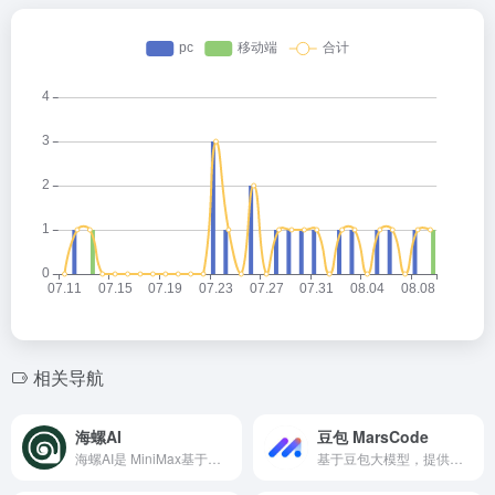
相关导航
海螺AI
豆包 MarsCode
海螺AI是 MiniMax基于自研的多模态大语言模型为用户打造的AI伙伴，可以帮你智能搜索问答、精准识图解析、沉浸语音通话、专业/创意写作、文档速读总结、还有独家悬浮球功能帮你把琐事化繁为简。10倍速获取信息，10倍速解决问题。从学生到打工人，或者是自由工作者、创作者，不管你是任何角色都可以随时召唤它，上手即用，张嘴就问，无论是AI写作、AI搜题、AI办公、AI翻译、AI编程、AI创作、AI文档总结，还是陪你AI聊天、AI对话、口语陪练、模拟面试。它是你全能的AI助手。
基于豆包大模型，提供智能 AI IDE 和 AI 编程助手，带给你全新的编码体验。AI IDE 提供开箱即用的开发环境，AI 编程助手提供代码生成、代码解释、单测生成和问题修复等功能，支持上百种编程语言和主流开发环境。