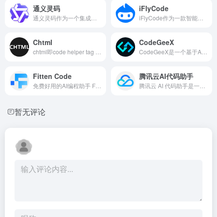
通义灵码
iFlyCode
通义灵码作为一个集成了自然语言处理和大模型能力的智能编码助手，不仅提高了编码的效率和质量，还通过智能问答功能帮助开发者快速解决问题，是一个强大的生产力工具。
iFlyCode作为一款智能编程助手，通过集成科大讯飞的人工智能技术，为用户提供了一个功能强大、易于使用的编程环境，无论是专业开发者还是编程新手都能从中受益。
Chtml
CodeGeeX
chtml即code helper tag mark law 代码辅助标记方法，是一款简洁好用的在线的代码命名工具、变量命名工具、变量命名规则库，使用它可以让您轻松摆脱翻译软件的困扰，快速选择合适的变量名称用于开发工作中。
CodeGeeX是一个基于AI大模型的编程辅助工具，可以实现自动代码生成、代码翻译、自动编写注释等功能，支持20多种编程语言。
Fitten Code
腾讯云AI代码助手
免费好用的AI编程助手 Fitten Code - 支持VS Code、PyCharm、Intellj、Visual Studio
腾讯云 AI 代码助手是一款定位代码智能补全和生成的工具，基于自研代码大模型，实现技术沟通、代码补全、自动补全单元测试等功能。
暂无评论