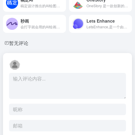
稿定设计推出的AI绘图工具。
OneStory 是一款创新的AI故事生成助手，用AI快速生成连续性、一致性的角色和故事。
秒画
Lets Enhance
会打字就会用的AI绘画神器，完美支持中文提示词，支持摄影、可爱、精致、赛博朋克、电影等超多风格，人人都可以是插画师！快速创作二次元、写实向等多种风格小姐姐！
LetsEnhance,是一个由人工智能驱动的在线A|图片放大工具，可以在不降低质量的情况下改善图像和缩放图像。该工具使用了机器学习的超分辨率技术，在大量真实照片基础上训练的神经网络，依靠其对现实世界中存在的典型物体和纹理的了解，学习恢复细节并保持清晰的线条和轮廓。
暂无评论