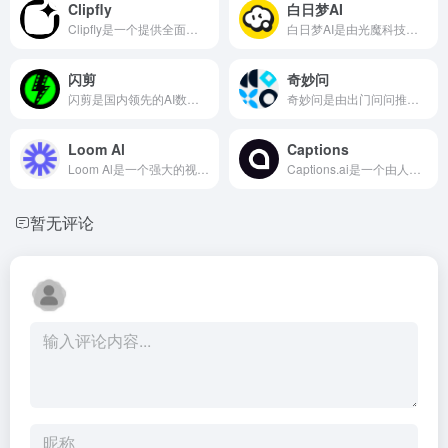
Clipfly
白日梦AI
Clipfly是一个提供全面视频编辑和AI视频生成功能的在线平台，旨在简化视频创作流程，提高工作效率。
白日梦AI是由光魔科技推出的一款人工智能视频创作平台，通过自然语言处理技术，允许用户输入文本内容，快速生成视频，最长可生成6分钟的视频。该平台支持文生视频、动态画面、AI角色生成等功能，并能保持人物和场景的一致性。白日梦AI特别适合创作儿童绘本和连环画，提供简单易用的创作工具，让创意快速转化为可视化的视频内容。无论是短小精悍的故事，还是情节丰富的长篇故事，白日梦AI都能轻松应对。
闪剪
奇妙问
闪剪是国内领先的AI数字人口播视频在线创作平台，同时拥有移动端APP版本，平台有丰富的数字人视频模板，你只需输入关键词，AI自动创作文案一键生成数字人视频，还可在线定制专属数字人形象及声音；内含200+国际化数字人模特、24+国家AI配音、AI文案创作、智能成片、照片数字人、直播快剪、视频订阅号等功能，让企业团队轻松实现矩阵营销引流，降本增效。
奇妙问是由出门问问推出的AI交互式数字员工生成平台,基于自研的“序列猴子”大模型,为政企、文旅等行业提供数字接待、客服、销售等服务,提供一站式交互数字人解决方案。
Loom Al
Captions
Loom Al是一个强大的视频处理工具，它通过人工智能简化了视频的录制、编辑和分享过程。它不仅提高了视频内容的可访问性和参与度，还通过自动化功能显著提升了工作效率。
Captions.ai是一个由人工智能驱动的创意工作室，提供先进的视频编辑和内容创作工具，旨在通过AI技术简化视频制作流程。
暂无评论