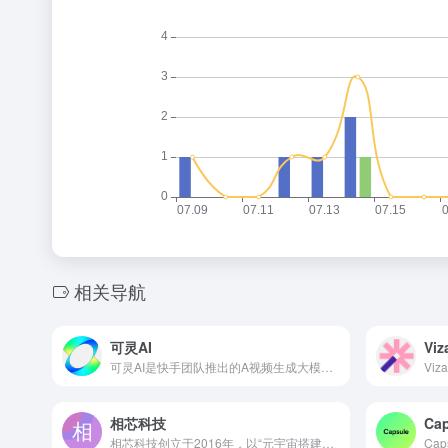
相关导航
可灵AI
Viz
可灵AI是快手团队推出的A视频生成大模型，具备强大的视频创作能力，采用3D时空联合注意力机制，能够生成符合物理规律的大幅度运动视频，模拟真实世界特性。可灵支持生成长达2分钟、1080p分辨率的高清视频，并具有自由调整宽高比的功能。
相芯科技
Cap
相芯科技创立于2016年，以“元宇宙搭建者”为发展愿景，以“创造更真实的数字世界”为企业使命，专注于计算机图形学和人工智能技术的深度融合， 推动XR技术创新和产业应用，自主研发的“虚拟数字人引擎”和“超写实数字物平台”已在逾千家国内外企业得到规模化应用。