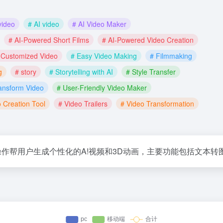
video
# AI video
# AI Video Maker
# AI-Powered Short Films
# AI-Powered Video Creation
 Customized Video
# Easy Video Making
# Filmmaking
g
# story
# Storytelling with AI
# Style Transfer
ansform Video
# User-Friendly Video Maker
 Creation Tool
# Video Trailers
# Video Transformation
单的操作帮用户生成个性化的A!视频和3D动画，主要功能包括文