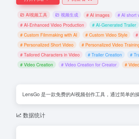
AI视频工具
视频生成
# AI images
# AI short 
# AI-Enhanced Video Production
# AI-Generated Trailer
# Custom Filmmaking with AI
# Custom Video Style
#
# Personalized Short Video
# Personalized Video Trainin
# Tailored Characters in Video
# Trailer Creation
# Tr
# Video Creation
# Video Creation for Creator
# Video
LensGo 是一款免费的AI视频创作工具，通过简
数据统计