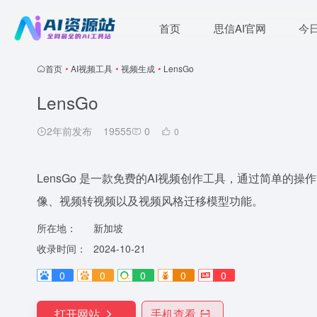
首页
思信AI官网
今
首页
•
AI视频工具
•
视频生成
•
LensGo
LensGo
2年前发布
19555
0
0
LensGo 是一款免费的AI视频创作工具，通过简单的
像、视频转视频以及视频风格迁移模型功能。
所在地：
新加坡
收录时间：
2024-10-21
0
0
0
0
0
打开网站
手机查看