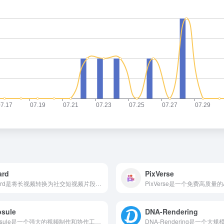
ard
PixVerse
Vizard是将长视频转换为社交短视频片段的A1视频编辑工具，支持TikTok、lInstagram、YouTube shorts等平台，Vizard服务超200万创作者和团队。
sule
DNA-Rendering
Capsule是一个强大的视频制作和协作工具，尤其适合需要快速、高效且具有品牌一致性的视频制作团队。它的AICoProducer和智能视频比例修改功能大大提高了视频制作的效率，而云端协作平台则确保了团队成员之间的高效沟通和协作。无论是小团队还是大型企业，Capsule都提供了相应的版本以满足不同规模团队的需求。