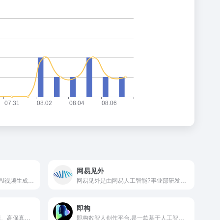
网易见外
PixVerse是一个免费高质量的AI视频生成工具，用户只需通过简洁的文字描述，即可轻松创作出高清、逼真的视频作品。无论是二次元的动漫风格、写实细腻的现实主义风格，还是立体生动的3D视觉效果,PixVerse都能精准捕捉并实现用户提供的创意构思。
网易见外是由网易人工智能?事业部研发的A!智能语音转写听翻平台，提供视频听翻、直播听翻、语音转写、文档直翻等专业服务。
即构
DNA-Rendering是一个大规模、高保真的神经演员渲染库，通过神经隐式场表示人类演员。这个项目提供了丰富的人类行为和表演数据，用于高保真的人类中心渲染。
即构数智人创作平台,是一款基于人工智能、形象声音克隆、文本驱动、语音驱动、 云计算技术的视频生成平台。您可以通过平台提供的多种工具、功能和服务,轻松制作出拥有本人形象和声音的短视频。用生成式技术赋能短视频制作,降低内容生产门槛。