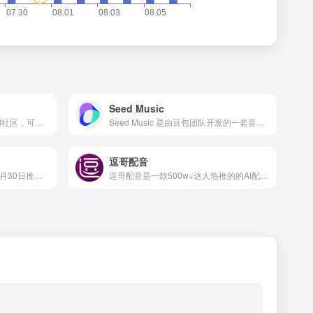
Seed Music
Uberduck是一个开源的语音AI社区，可以帮助用户在几分钟内通过api创建人工智能生成的音频应用程序。
Seed Music 是由豆包团队开发的一套音乐生成系统，它能够生成高质量的音乐，并且支持细致的风格控制。这套系统通过不同的建模方法，如自回归(AR)和扩散模型，来适应音乐家不断变化的工作流程。
逗哥配音
Audiobox是Meta于2023年11月30日推出的免费开源的AI语音和声音生成模型，用户可免费体验该模型的能力。
逗哥配音是一款500w+达人热推的的AI配音软件，独有的AI智能配音技术,更专业,更完美贴近真人配音。内置丰富的短视频创作工具，文案提取、人声分离等短视频必备功能，逗哥配音是你短视频创作不二的选择！