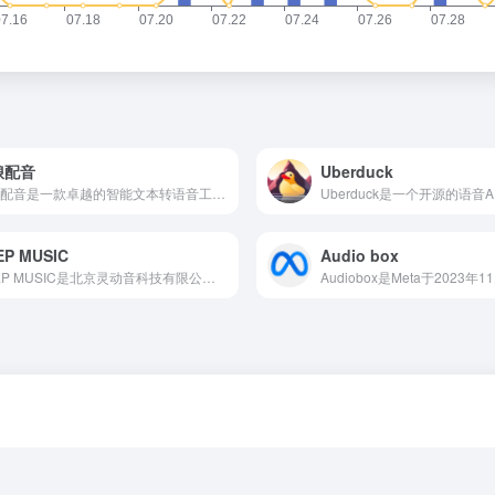
琅配音
Uberduck
琅琅配音是一款卓越的智能文本转语音工具，提供语音合成服务。拥有全网最受欢迎的200+AI主播，支持中文、英语、德语、法语等30多种语言，以及高兴、悲伤、兴奋等10多种情感风格。
EP MUSIC
Audio box
DEEP MUSIC是北京灵动音科技有限公司开发的一款致力于通过AI词曲编录混技术，降低音乐创作制作门槛并提DEEP MUSIC升效率的产品，旨在为音乐行业提供新的产品体验和解决方案。