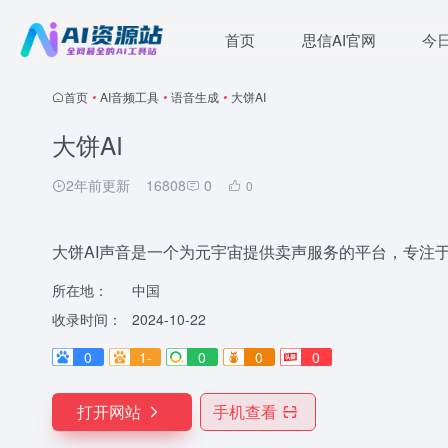
首页
思信AI官网
今
首页
•
AI音频工具
•
语音生成
•
大饼AI
大饼AI
2年前更新
16808
0
0
大饼AI声音是一个为元宇宙提供卖声服务的平台，专注
所在地：
中国
收录时间：
2024-10-22
0
1-
0
0
0
打开网站
手机查看