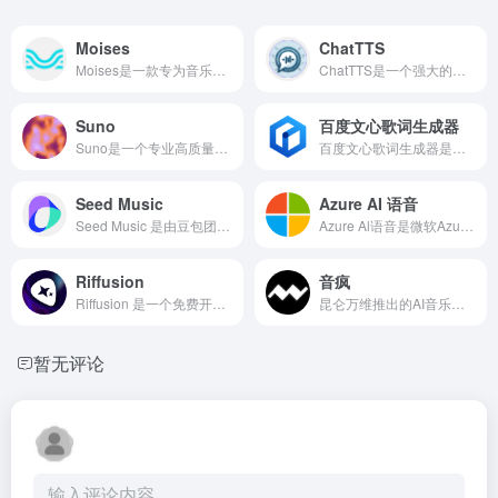
Moises
ChatTTS
Moises是一款专为音乐人设计的AI驱动的应用程序，提供音乐制作和练习的多种工具，包括AI音轨分离、多轨播放、云存储访问、智能节拍器、音高控制等。
ChatTTS是一个强大的文本到语音模型，适用于需要对话功能的各种应用和服务。它的多语言支持和对大型数据集的训练使其能够生成高质量和自然的语音。
Suno
百度文心歌词生成器
Suno是一个专业高质量的A!歌曲和音乐创作平台，用户只需输入简单的文本提示词，即可根据流派风格和歌词生成带有人声的歌曲。
百度文心歌词生成器是一款基于百度文心大模型的人工智能技术工具，它能够快速生成个性化的歌词，服务于音乐创作者和歌词爱好者。
Seed Music
Azure AI 语音
Seed Music 是由豆包团队开发的一套音乐生成系统，它能够生成高质量的音乐，并且支持细致的风格控制。这套系统通过不同的建模方法，如自回归(AR)和扩散模型，来适应音乐家不断变化的工作流程。
Azure Al语音是微软Azure提供的一项托管服务，它包括行业领先的语音功能，如语音转文本、文本转语音、语音翻译和说话人辨识。
Riffusion
音疯
Riffusion 是一个免费开源的具有稳定扩散的实时音乐和音频生成库，用户只需输入音乐描述，A便可以生成对应风格的音乐。
昆仑万维推出的AI音乐创作平台，一键生成原创歌曲。
暂无评论