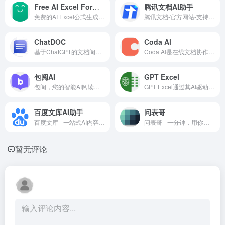
Free AI Excel Formula Generator
腾讯文档AI助手
免费的AI Excel公式生成器，可以在几秒钟内免费将文本指令转换为Excel公式。
腾讯文档-官方网站-支持多人在线编辑Word、Excel和PPT文档
ChatDOC
Coda Al
基于ChatGPT的文档阅读、提取、总结、摘要的工具
Coda Al是在线文档协作平台 Coda(Notion的竞争对手之一)推出的 AI写作和文档助手，类似于Notion Al，该 AI助手可以起草文章内容、生成表格、查找信息、分析数据、会议纪要总结等，以帮助用户自动化工作流程，提高办公效率。
包阅AI
GPT Excel
包阅，您的智能AI阅读助手。包阅AI阅读助手支持一键总结、AI问答、多语言翻译，同时还支持网页阅读、论文文献、法律文档、学术科研、产品手册、市场报告、电子书等众多内容，包阅AI帮你阅读广，理解深，效率高。
GPT Excel通过其AI驱动的工具，为用户提供了一个强大的电子表格辅助平台，无论是公式生成、脚本自动化还是SQL查询优化，都能显著提升用户的工作效率。它支持多平台使用，并提供了免费和Pro两种服务选项，以满足不同用户的需求。
百度文库AI助手
问表哥
百度文库 - 一站式AI内容获取和创作平台
问表哥 - 一分钟，用你的 Excel 定制一个 Siri
暂无评论