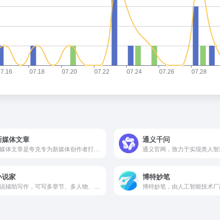
新媒体文章
通义千问
Al新媒体文章是夸克专为新媒体创作者打造的AI写作工具。县备选题创作、文章重写、爆款标题生成等功能，能基于实时资讯和热点趋势，一键生成高质量原创性的文章。用户只需简单输入关键词或主题，AI即可提供创意选题、优化文章结构、生成吸引人的标题，大幅提升写作效率和内容吸引力。
通义官网，致力于实现类人智
小说家
博特妙笔
AI小说辅助写作，可写多章节、多人物、多视角长篇小说和短篇故事