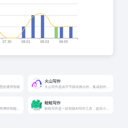
火山写作
慧的通用智能
火山写作是由字节跳动推出的，集成创作、润色、纠错、改写、翻译等能力的中英文 AI 写作助手。
蛙蛙写作
博特妙笔，由人工智能技术厂商博特智能公司推出的国内首款生成式公职人员AIGC写作工具，集合了范文参考资料、写作素材、智能写作、校对纠错、润色续写、笔杆社区、专家代笔等功能服务。适用于公职人员、事业单位人员、国企人员述职总结、心得体会、竞聘材料、发言稿、工作简报等材料写作
蛙蛙写作是一款智能AI写作工具，提供小说剧情创作,公众号写作,工作报告,学术论文,ppt,演讲稿,简历润色,活动策划,旅游攻略,好物种草,短视频脚本创作,AI智能续写扩写改写等服务。为专业小说作者、自媒体运营者、学生、打工人等内容生产者，帮助提升写作速度、优化创作模式、突破内容生产力瓶颈。