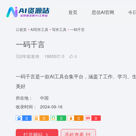
首页
思信AI官网
今
首页
•
AI写作工具
•
写作工具
•
一码千言
一码千言
2年前发布
18855
0
0
一码千言是一款AI工具合集平台，涵盖了工作、学习、
美好
所在地：
中国
收录时间：
2024-09-16
0
0
0
0
0
打开网站
手机查看