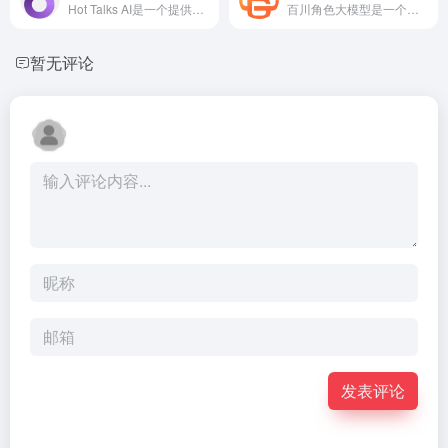
Hot Talks AI是一个提供沉浸式体验的平台，使用户能够与AI角色进行聊天、对话和互动，感受到接近真实的交流体验。
百川角色大模型是一个功能强大的AI角色扮演平台，它通过提供丰富的角色选择、高度的个性化定制和稳定可靠的API服务，满足不同用户和开发者的需求。无论是娱乐、教育还是商业应用，百川角色大模型都能提供安全、有趣的角色互动体验。
暂无评论
发表评论