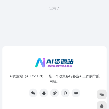
没有了
AI资源站（AIZYZ.CN），是一个收集各行各业AI工作的导航
网站。