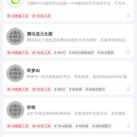
可图Kolors是快手出品的一个AI驱动的艺术创作平台，它允许用户通过A!技术生成各种风格和主题的艺术作品。
AI图像工具
绘画工具
腾讯混元生图
腾讯混元大模型是由腾讯研发的大语言模型，具备跨领域知识和自然语言理解能力，实现基于人机自然语言对话的方式，理解用户指令并执行任务，帮助用户实现人获取信息，知识和灵感。
AI图像工具
绘画工具
# AIGC
# AIGC智能创作
# AI大模型
即梦AI
即梦AI一站式智能创作平台，即刻造梦。提供AI绘画和AIGC视频创作体验，拥有激发无限创作灵感的社区。让即梦AI开启您的智能创作之旅，探索梦境实现的无限可能！
AI图像工具
绘画工具
# AIGC
# AI作画
# AI创作图片
秒画
会打字就会用的AI绘画神器，完美支持中文提示词，支持摄影、可爱、精致、赛博朋克、电影等超多风格，人人都可以是插画师！快速创作二次元、写实向等多种风格小姐姐！
AI图像工具
绘画工具
# 18+ai绘画
# AI作画
# ai绘画图片