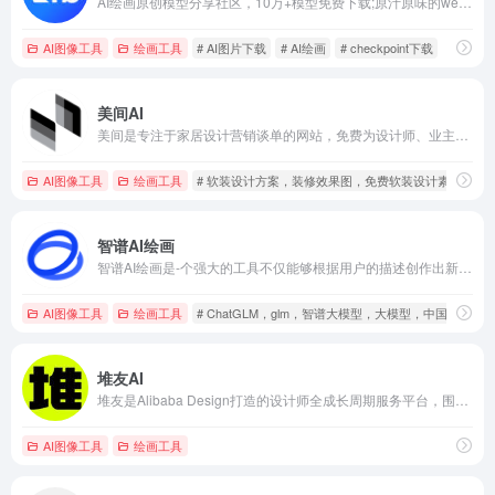
AI绘画原创模型分享社区，10万+模型免费下载;原汁原味的webUI、comfyUI，在线AI绘图工具免费使用;还可在线进行模型训练。欢迎每一位创作者加入，共同探索AI绘画
AI图像工具
绘画工具
# AI图片下载
# AI绘画
# checkpoint下载
美间AI
美间是专注于家居设计营销谈单的网站，免费为设计师、业主提供海量正版设计素材、谈单PPT模板、图片素材、平面素材、彩平图、软装搭配素材、海报模板等，装修效果图一键再创作，让其10秒搞定设计方案、谈单PPT，并有高佣返现。美间设计，让家居设计更简单，更高效！
AI图像工具
绘画工具
# 软装设计方案，装修效果图，免费软装设计素材下载，
智谱AI绘画
智谱AI绘画是-个强大的工具不仅能够根据用户的描述创作出新的艺术作品，还能够模仿不同的艺术风格，提供个性化的图像编辑和创作服务。
AI图像工具
绘画工具
# ChatGLM，glm，智谱大模型，大模型，中国版chatgp
堆友AI
堆友是Alibaba Design打造的设计师全成长周期服务平台，围绕品质、效率、技能、成就、收入五大用户价值布局平台能力，全力服务设计师，旨在成为设计师的好朋友。 堆友历经大厂设计师团队多轮打磨雕刻，集海量高品质3D素材、实时在线渲染、多元场景功能应用、轻便好学易上手等多重优势于一身的设计神器，更自带免费可商用属性，为专业设计师、运营工友、学生小白、社交达人提供了一个零成本的在线设计站点和资源库。
AI图像工具
绘画工具