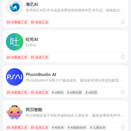
海艺AI
使用海艺AI艺术生成器免费创造惊艳的AI艺术作品。体验超过30万种模型和风格，借助快捷AI工具激发创意，参与社群互动。
AI图像工具
绘画工具
吐司AI
吐司AI
AI图像工具
绘画工具
PhotoStudio AI
PhotoStudio® AI致力于极低成本、极高效率满足商业拍摄需求。写实高颜值AI模特，海量AI商业场景，专业电商行业AI作图工具，无需下载，简单3步生成超高颜值的AI摄影大片，助力电商商家降本增效！
AI图像工具
绘画工具
# ai商拍
# ai商拍图
# ai拍照
阿贝智能
阿贝智能是基于AI技术辅助创作儿童绘本、睡前故事和有声书的平台，助你创意实现、梦想成真。
AI图像工具
绘画工具
# AI绘本
# AI辅助创作
# 儿童绘本