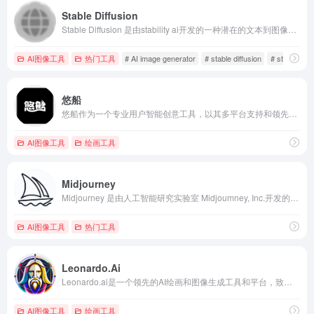
Stable Diffusion
Stable Diffusion 是由stability ai开发的一种潜在的文本到图像扩散模型，能够在给定任何文本输入的情况下生成逼真的图像，培养自主自由以产生令人难以置信的图像，使数十亿人能够在几秒钟内创造出令人惊叹的艺术。
AI图像工具
热门工具
# AI image generator
# stable diffusion
# stable diff
悠船
悠船作为一个专业用户智能创意工具，以其多平台支持和领先的创意体验，成为设计人员提高工作效率的得力助手。内测阶段的开放使用，预示着其对产品质量和服务的不断追求和完善。
AI图像工具
绘画工具
Midjourney
Midjourney 是由人工智能研究实验室 Midjoumney, Inc.开发的A!图像生成工具，可以根据输入的文本提示生成图像。该程序最早于2022年7月12日进入公开测试阶段，用户可以通过 Discord 的机器人指令进行操作，创作出许多不同风格的图像作品。
AI图像工具
热门工具
Leonardo.Ai
Leonardo.ai是一个领先的AI绘画和图像生成工具和平台，致力于通过先进的人工智能技术，为广大用户打造一个免费、创新、互动的视觉艺术社区。该平台利用人工智能模型(主要是Stable Diffusion及相关微调模型)帮助用户创造高质量视觉素材，将创意无限放大，让想象变为现实。
AI图像工具
绘画工具