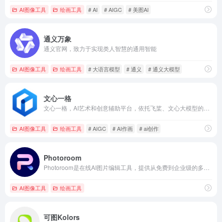
AI图像工具
绘画工具
# AI
# AIGC
# 美图AI
通义万象
通义官网，致力于实现类人智慧的通用智能
AI图像工具
绘画工具
# 大语言模型
# 通义
# 通义大模型
文心一格
文心一格，AI艺术和创意辅助平台，依托飞桨、文心大模型的技术创新推出的“AI作画”产品，可轻松驾驭多种风格，人人皆可“一语成画”
AI图像工具
绘画工具
# AIGC
# AI作画
# ai创作
Photoroom
Photoroom是在线AI图片编辑工具，提供从免费到企业级的多种服务。Photoroom使用AI技术帮助用户快速准确地擦除图片背景、创建逼真背景和调整图片大小。Photoroom还支持团队协作，提高设计和编辑的效率。无论是独立创作者还是企业团队，都能在这里找到合适的工具和解决方案。
AI图像工具
绘画工具
可图Kolors