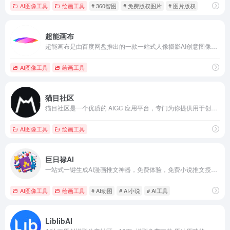
AI图像工具
绘画工具
# 360智图
# 免费版权图片
# 图片版权
超能画布
超能画布是由百度网盘推出的一款一站式人像摄影AI创意图像写真平台工具，利用百度自研的图像处理大模型和智能人脸融合算法，允许用户通过上传一张照片并输入简短的文字指令，快速生成具有专业质感的A!写真。超能画布能够实现批量更换背景、服装，并支持对人物表情、发色等细节进行局部调整，极大地简化了传统摄影和后期制作流程。
AI图像工具
绘画工具
猫目社区
猫目社区是一个优质的 AIGC 应用平台，专门为你提供用于创建、分享和交易各种AI创意的工具和空间。猫目社区致力于推动 AI 的发展，并帮助创作者和爱好者找到灵感，释放创造力，实现价值。在这里，你可以探索各种精彩的 AI 应用，分享你的创新成果，交流思想和技术，培养你的 AI 社区。来猫目社区，让我们一起推动AI创新、分享和交易的新时代！
AI图像工具
绘画工具
巨日禄AI
一站式一键生成AI漫画推文神器，免费体验，免费小说推文授权平台；AI绘画文生图、AI视频文生视频、文本转视频、AI漫画创作平台；自媒体、漫剪、小说漫画推文工具教程
AI图像工具
绘画工具
# AI动图
# AI小说
# AI工具
LiblibAI