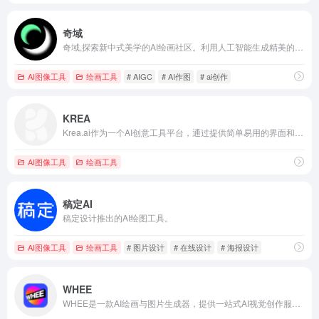
奇域
奇域,探索新中式美学的AI绘画社区。利用人工智能生成精美的画作,展现东方美学的魅力。无论是艺术爱好者还是专业艺术设计师,都可以在奇域找到灵感。加入奇域,一起探索现代科技与中式审美的完美结合。
AI图像工具
绘画工具
# AIGC
# AI作图
# ai创作
KREA
Krea.ai作为一个AI创意工具平台，通过提供简单易用的界面和强大的AI技术，使用户能够快速将创意想法转化为视觉作品。
AI图像工具
绘画工具
稿定AI
稿定设计推出的AI绘图工具。
AI图像工具
绘画工具
# 图片设计
# 在线设计
# 海报设计
WHEE
WHEE是一款AI绘画与图片生成器，提供一站式AI视觉创作服务。WHEE不仅会画也会修图，各种AI修图功能一应俱全。使用门槛低，用户只需用自然语言表述需求，就能轻松上手。在画廊中，用户可以欣赏并学习来自多领域创作者的精美作品，为创作提供丰富的灵感来源，进而促进二创和设计师间的交流与合作。