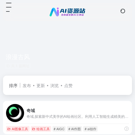
浪漫古风
共 1 篇网址
排序
发布
更新
浏览
点赞
奇域
奇域,探索新中式美学的AI绘画社区。利用人工智能生成精美的画作,展现东方美学的魅力。无论是艺术爱好者还是专业艺术设计师,都可以在奇域找到灵感。加入奇域,一起探索现代科技与中式审美的完美结合。
AI图像工具
绘画工具
# AIGC
# AI作图
# ai创作