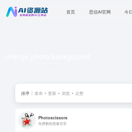
首页
思信AI官网
今
change photo background
共 1 篇网址
排序
发布
更新
浏览
点赞
Photoscissors
免费删除图像背景