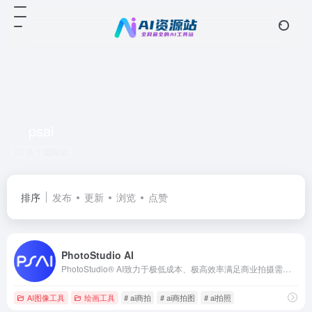
psai
共 1 篇网址
排序
发布
更新
浏览
点赞
PhotoStudio AI
PhotoStudio® AI致力于极低成本、极高效率满足商业拍摄需求。写实高颜值AI模特，海量AI商业场景，专业电商行业AI作图工具，无需下载，简单3步生成超高颜值的AI摄影大片，助力电商商家降本增效！
AI图像工具
绘画工具
# ai商拍
# ai商拍图
# ai拍照