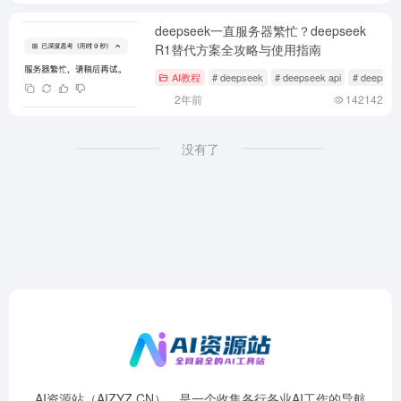
deepseek一直服务器繁忙？deepseek
R1替代方案全攻略与使用指南
AI教程
# deepseek
# deepseek api
# deep
2年前
142142
没有了
AI资源站（AIZYZ.CN），是一个收集各行各业AI工作的导航