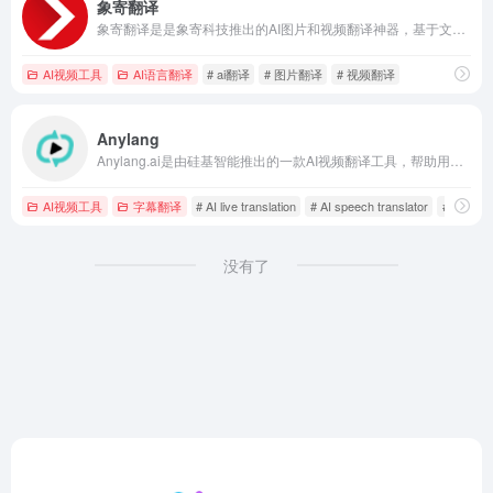
象寄翻译
象寄翻译是是象寄科技推出的AI图片和视频翻译神器，基于文本识别、文本翻译以及图像/视频修复、文字渲染等技术，为用户提供高效精准的翻译图片/视频服务。象寄翻译在AI的加持下，可以最大限度地保留原图片和视频的质量，将文字准确翻译成你想要的语种。
AI视频工具
AI语言翻译
# ai翻译
# 图片翻译
# 视频翻译
Anylang
Anylang.ai是由硅基智能推出的一款AI视频翻译工具，帮助用户跨越语言障碍，实现内容的全球化传播。
AI视频工具
字幕翻译
# AI live translation
# AI speech translator
# AI video
没有了