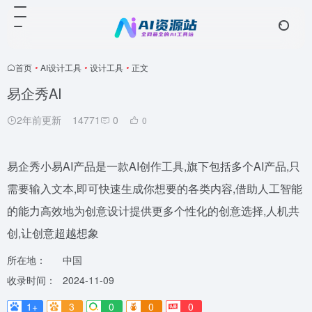
首页
•
AI设计工具
•
设计工具
•
正文
易企秀AI
2年前更新
14771
0
0
易企秀小易AI产品是一款AI创作工具,旗下包括多个AI产品,只
需要输入文本,即可快速生成你想要的各类内容,借助人工智能
的能力高效地为创意设计提供更多个性化的创意选择,人机共
创,让创意超越想象
所在地：
中国
收录时间：
2024-11-09
1+
3
0
0
0