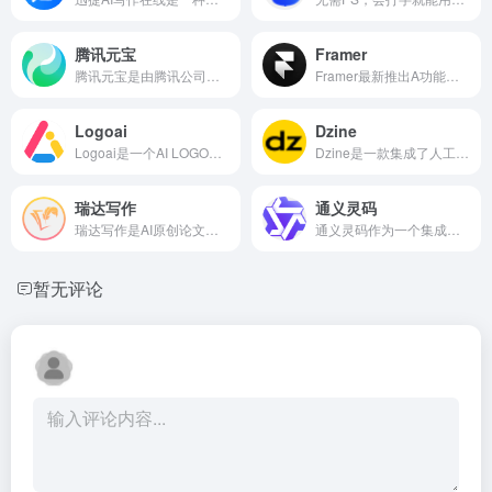
腾讯元宝
Framer
腾讯元宝是由腾讯公司最新推出的免费A!智能助手，基于腾讯混元大模型技术，为用户提供一系列智能化服务，包括智能问答、文件解析、内容创作辅助以及多样化的AI应用。
Framer最新推出A功能，用户只需输入文本描述(支持中文)，便可以自动设计、排版、生成和上线网站，目前是免费无限次生成。
Logoai
Dzine
Logoai是一个AI LOGO创建设计平台，可以帮助用户创建具有专业性并与品牌风格相匹配的Logo，通过品牌社交媒体内容自动进行品牌推广。
Dzine是一款集成了人工智能技术的在线图像编辑和设计创作平台，提供了包括A|照片滤镜、图像合并、生成填充、对象移除、背景去除以及文本效果和Logo制作等系列工具，旨在简化和增强创意设计流程，使用户能够轻松实现复杂的图像编辑和设计任务。
瑞达写作
通义灵码
瑞达写作是AI原创论文写作平台，免费选题，免费构思大纲，5分钟生成3万字初稿，提供开题报告、任务书、文献综述、调查问卷、数据分析、可视化图表等，40篇真实中英文知网参考文献！如果你还在为写论文而烦恼的话，就快来试试吧。
通义灵码作为一个集成了自然语言处理和大模型能力的智能编码助手，不仅提高了编码的效率和质量，还通过智能问答功能帮助开发者快速解决问题，是一个强大的生产力工具。
暂无评论