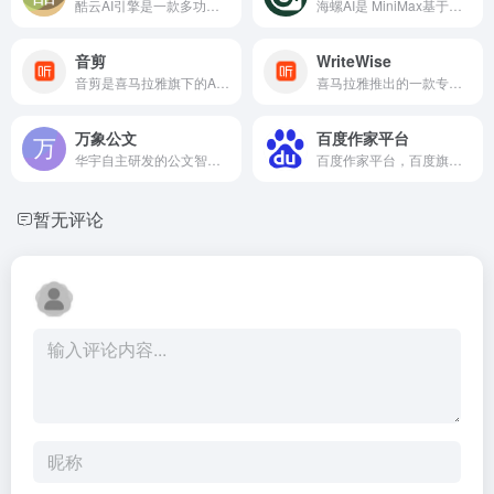
酷云AI引擎是一款多功能的人工智能AI创作工具，专为满足不同创作需求而设计，提供包括A1写作 、AI绘画、AI问答在内的多样化服务。
海螺AI是 MiniMax基于自研的多模态大语言模型为用户打造的AI伙伴，可以帮你智能搜索问答、精准识图解析、沉浸语音通话、专业/创意写作、文档速读总结、还有独家悬浮球功能帮你把琐事化繁为简。10倍速获取信息，10倍速解决问题。从学生到打工人，或者是自由工作者、创作者，不管你是任何角色都可以随时召唤它，上手即用，张嘴就问，无论是AI写作、AI搜题、AI办公、AI翻译、AI编程、AI创作、AI文档总结，还是陪你AI聊天、AI对话、口语陪练、模拟面试。它是你全能的AI助手。
音剪
WriteWise
音剪是喜马拉雅旗下的AI音频创作工具，提供包括AI音频剪辑、AI小说、海量配乐和文章转语音等功能的全面音频创作解决方案。
喜马拉雅推出的一款专业的小说创作工具，小说创作的全流程帮你赋能与提效，他是专业的、AI辅助、懂你的、作家助手。
万象公文
百度作家平台
华宇自主研发的公文智能辅助系统，基于人工智能、大模型等前沿技术，专为政企单位打造的一站式公文知识赋能和智能写作平台。为用户提供公文智能生成、智能改写、专业知识检索、内容校对、一键排版等服务。
百度作家平台，百度旗下服务网络文学作家的一站式创作与投稿平台。作家可以在平台上创作短篇故事与长篇小说、投稿、管理作品、查看作品收益数据等。同时平台依靠百度强大的AI能力与平台服务，助力作家打磨出更好的作品。
暂无评论