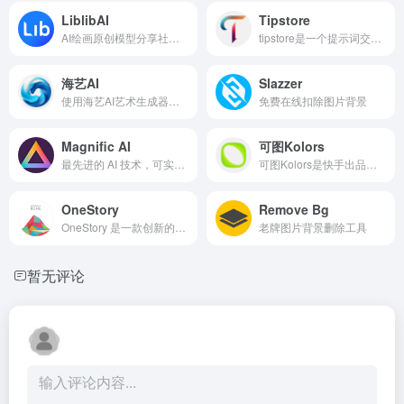
LiblibAI
Tipstore
AI绘画原创模型分享社区，10万+模型免费下载;原汁原味的webUI、comfyUI，在线AI绘图工具免费使用;还可在线进行模型训练。欢迎每一位创作者加入，共同探索AI绘画
tipstore是一个提示词交易平台，为用户提供一个公开透明的提示词交易平台，可以查找和销售各种人工智能(AI)语言模型使用的提示，包括Midjourney, ChatGPT, 文心一格&amp;Stable Diffusion。提示词交易站的用户可以浏览和购买各类AI的提示词，得到提示词后可以生成比较稳定的结果，节约大家的api；如果您是一位优秀的提示词创作者，您可以在这里销售自己的提示词。
海艺AI
Slazzer
使用海艺AI艺术生成器免费创造惊艳的AI艺术作品。体验超过30万种模型和风格，借助快捷AI工具激发创意，参与社群互动。
免费在线扣除图片背景
Magnific AI
可图Kolors
最先进的 AI 技术，可实现疯狂的高分辨率放大。不仅是升级，提升和转型！Magnific可以根据您自己的提示和参数重新构想尽可能多的细节！
可图Kolors是快手出品的一个AI驱动的艺术创作平台，它允许用户通过A!技术生成各种风格和主题的艺术作品。
OneStory
Remove Bg
OneStory 是一款创新的AI故事生成助手，用AI快速生成连续性、一致性的角色和故事。
老牌图片背景删除工具
暂无评论