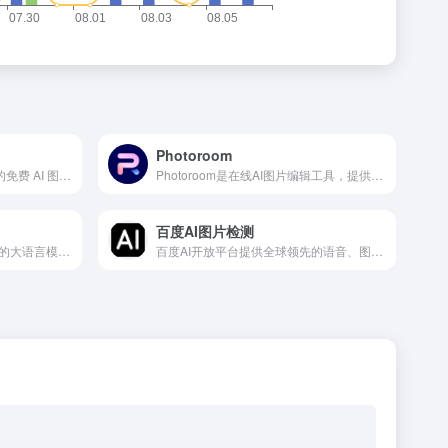
Photoroom
Pixelhunter — 用于社交媒体的免费 AI 图像调整器，AI智能调整图片尺寸可用于社交媒体平台发帖
Photoroom是在线AI图片编辑工具，提供从免费到企业级的多种服务。Photoroom使用AI技术帮助用户快速准确地擦除图片背景、创建逼真背景和调整图片大小。Photoroom还支持团队协作，提高设计和编辑的效率。无论是独立创作者还是企业团队，都能在这里找到合适的工具和解决方案。
百度AI图片检测
腾讯混元大模型是由腾讯研发的大语言模型，具备跨领域知识和自然语言理解能力，实现基于人机自然语言对话的方式，理解用户指令并执行任务，帮助用户实现人获取信息，知识和灵感。
百度AI开放平台提供全球领先的语音、图像、NLP等多项人工智能技术，开放对话式人工智能系统、智能驾驶系统两大行业生态，共享AI领域最新的应用场景和解决方案，帮您提升竞争力，开创未来。