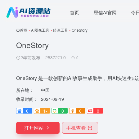
首页
思信AI官网
今
首页
•
AI图像工具
•
绘画工具
•
OneStory
OneStory
2年前发布
25372
0
0
OneStory 是一款创新的AI故事生成助手，用AI快速
所在地：
中国
收录时间：
2024-09-19
0
1-
0
0
0
打开网站
手机查看