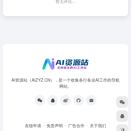
暂无评论...
AI资源站（AIZYZ.CN），是一个收集各行各业AI工作的导航
网站。
友链申请
免责声明
广告合作
关于我们