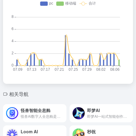
相关导航
怪兽智能全息舱
即梦AI
怪兽AI数字人全息舱是一项颠覆性的科技创新，通过先进的激光投影技术和3D扫描技术，将现实中的人物完美地转化为数字化形象，并在真实环境中展示。数字人交互系统可以与各种显示设备进行对接，充分发挥数字人交互的功能。可以结合OLED屏、LCD屏或全息投影等实现数字人交互互动。
即梦AI一站式智能创作平台，即刻造梦。提供AI绘画和AIGC视频创作体验，拥有激发无限创作灵感的社区。让即梦AI开启您的智能创作之旅，探索梦境实现的无限可能！
Loom Al
秒祝