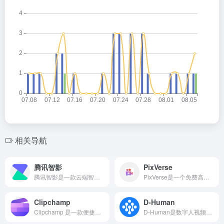
相关导航
腾讯智影
PixVerse
腾讯智影是一款云端智能视频创作工具，集素材搜集、视频剪辑、渲染导出和发布于一体的免费在线剪辑平台。强大的AI智能工具，支持文本配音、数字人播报、自动字幕识别、文章转视频、去水印、视频解说、横转竖等功能，拥有丰富的素材库，极大提升创作效率，帮助用户更好地进行视频化的表达。
PixVerse是一个免费高质量的AI视频生成工具，用户只需通过简洁的文字描述，即可轻松创作出高清、逼真的视频作品。无论是二次元的动漫风格、写实细腻的现实主义风格，还是立体生动的3D视觉效果,PixVerse都能精准捕捉并实现用户提供的创意构思。
Clipchamp
D-Human
Clipchamp 是一款便捷易用的视频编辑器，提供一系列智能工具，帮助用户无需专业知识即可创作引人注目的视频内容。
D-Human是数字人视频制作工具，可完美定制数字人形象，高还原度克隆声音，作为超写实数字人的数字孪生平台，D-Human可用于生成可商用的数字人视频，数字人播报、数字人直播、数字人短视频、数字人带货、数字人讲PPT等。