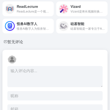
ReadLecture
Vizard
ReadLecture是一个视频笔记工具，专注于将讲座类视频转换成图文结合的文档，以提高视频内容的观看效率。
Vizard是将长视频转换为社交短视频片段的A1视频编辑工具，支持TikTok、lInstagram、YouTube shorts等平台，Vizard服务超200万创作者和团队。
怪兽AI数字人
硅基智能
怪兽AI数字人为怪兽智能科技推出的产品，包含全息交互数字人、3D超写实交互数字人，AIGC生产、SaaS管理和直播服务平台。创始团队来自怪兽智能大数据平台，在互联网、物联网、智能软硬件等领域积累了丰富的行业经验，致力于打造全球领先的AIGC数字人智能平台。通过真人形象克隆、真人声音克隆、孪生姿态合成、唇形同步驱动、实时视频渲染、多素材集成人工智能等核心技术及模块式交付SAAS及应用软件系统，帮助客户实现数字人的短视频内容生产创作及直播宣传。怪兽AI为品牌商家及本地生活商家提供数字人克隆、数字人短视频生成、数字人直播解决方案、3D超写实全息交互屏及数字人交互解决方案。
硅基智能是一家专注于AI大模型、数字人及声音克隆技术的高科技公司。致力于从数字孪生到数字原生，打造硅基劳动力，让人回归人的价值。公司孕育出了AIGC 平台、数字人直播平台及DUIX智能交互平台，并快速完成了平台的数字化及智能化建设。
暂无评论