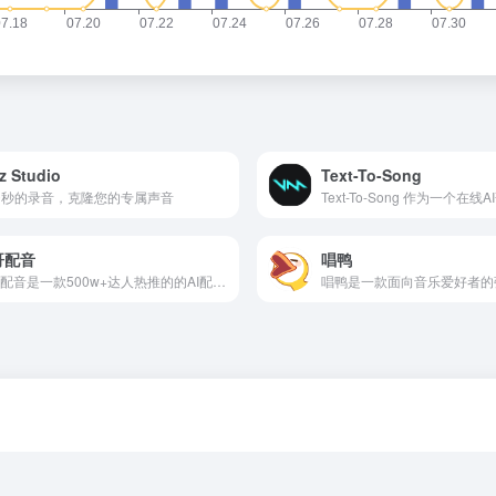
z Studio
Text-To-Song
10秒的录音，克隆您的专属声音
哥配音
唱鸭
逗哥配音是一款500w+达人热推的的AI配音软件，独有的AI智能配音技术,更专业,更完美贴近真人配音。内置丰富的短视频创作工具，文案提取、人声分离等短视频必备功能，逗哥配音是你短视频创作不二的选择！