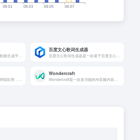
百度文心歌词生成器
Text-To-Song 作为一个在线AI歌曲生成平台，提供了一个简单而有趣的方式，让用户能够快速将文本转化为音乐，并与他人分享。
百度文心歌词生成器是一款基于百度文心大模型的人工智能技术工具，它能够快速生成个性化的歌词，服务于音乐创作者和歌词爱好者。
Wondercraft
唱鸭是一款面向音乐爱好者的弹唱应用，它允许用户即使不会乐器也能轻松实现自弹自唱，提供了一个互动和创作音乐的平台。
Wondercraft是一款多功能的AI音频内容创作平台，通过生成式AI语音技术，允许用户将文本内容迅速转化为播客、有声书、广告等多种音频形式。该平台提件了一系列功能，包括AI脚本助手、超真实声音选择、音乐和音效混合，以及团队协作工具，使得音频内容的创作和管理变得极为便捷。