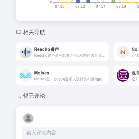
相关导航
Reecho睿声
Noi
Reecho睿声是一款专注于5秒瞬时语音克隆和超拟真语音合成的创新产品，由自研尖端Reecho文生语音大模型驱动，可深入理解文本，瞬时克隆任意声音，并实现与真人无异的超拟真语音合成效果。
3-
Moises
逗
Moises是一款专为音乐人设计的AI驱动的应用程序，提供音乐制作和练习的多种工具，包括AI音轨分离、多轨播放、云存储访问、智能节拍器、音高控制等。
暂无评论